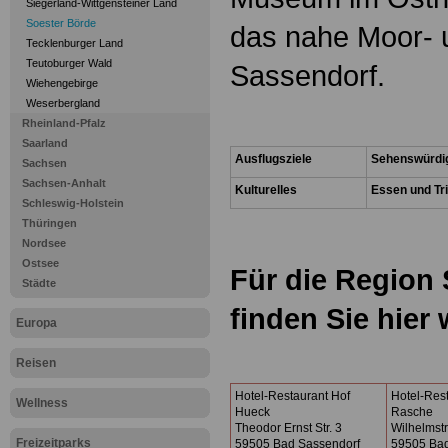
Siegerland-Wittgensteiner Land
Soester Börde
das nahe Moor- 
Tecklenburger Land
Teutoburger Wald
Sassendorf.
Wiehengebirge
Weserbergland
.
Rheinland-Pfalz
Saarland
Ausflugsziele
Sehenswürdi
Sachsen
Sachsen-Anhalt
Kulturelles
Essen und Tr
Schleswig-Holstein
Thüringen
.
Nordsee
Ostsee
Für die Region
Städte
finden Sie hier
Europa
.
Reisen
Hotel-Restaurant Hof
Hotel-Res
Wellness
Hueck
Rasche
Theodor Ernst Str. 3
Wilhelmstr
Freizeitparks
59505 Bad Sassendorf
59505 Bad