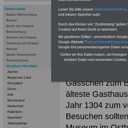
zwischen Sauerl
Deutschland
Lesen Sie bitte unsere
Datenschutzrichtlinie
,
in Nordrhein-Wes
und lokalen Speicher nutzt.
Baden-Württemberg
Bayern
Durch das Klicken von "Zustimmung" geben Sie
Boden gab der L
Berlin mit Umland
Cookies auf Ihrem Gerät zu speichern.
Brandenburg
Namen, die taus
Wir gewähren Dritten - einschließlich Google -
Bremen mit Umland
Google-Website "
Datenschutzerklärung & N
Hamburg mit Umland
Soest ist das Ze
Google ihre personenbezogenen Daten verw
Hessen
Dürfen wir Ihre Daten nutzen, um Anzeigen 
Meckl.-Vorpommern
der von Wällen
erheben Daten und verwenden Cookies, 
Niedersachsen
Nordrhein-Westfalen
historischen Alts
Aachen
Bergisches Land
Gässchen zum B
Düsseldorf
Essen
älteste Gasthau
Köln
Münsterland
Jahr 1304 zum ve
Niederrhein
Paderborn
Besuchen sollten
Sauerland
Siebengebirge
Museum im Ostha